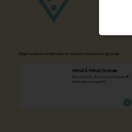
Elige tu pizza combinada en tamaño mediana o grande.
Mitad & Mitad Grande
Dos sabores, 35 cm y 8 porciones 🍕 
listas para compartir.