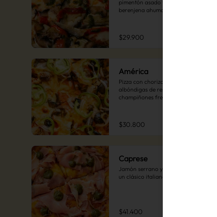
pimentón asado y humus de 
berenjena ahumada.
$29.900
América
Pizza con chorizo español, 
albóndigas de res jugosas, 
champiñones frescos, pimentón 
verde y el toque especial de cebollas 
encurtidas. Una explosión de sabor 
en cada bocado.
$30.800
Caprese
Jamón serrano y pesto de albahaca, 
un clásico italiano.
$41.400