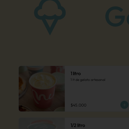
1 litro
1 lt de gelato artesanal
$45.000
1/2 litro