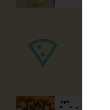
Agra
Pesto, champiñones salteados, 