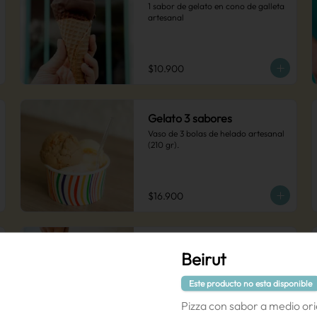
1 sabor de gelato en cono de galleta 
artesanal
$10.900
Gelato 3 sabores
Vaso de 3 bolas de helado artesanal 
(210 gr).
$16.900
Piragua
Beirut
Elige 5 bolas de gelato artesanal, los 
sabores que prefieras  (450gr).
Este producto no esta disponible
Pizza con sabor a medio ori