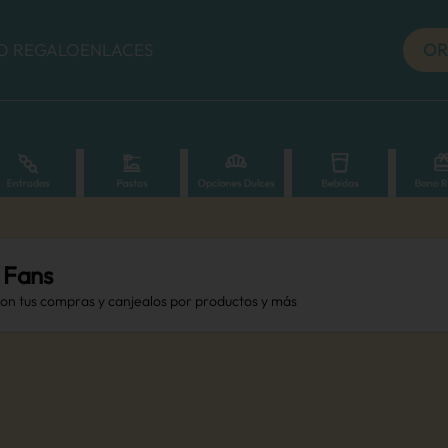
O REGALO
ENLACES
OR
 Fans
con tus compras y canjealos por productos y más