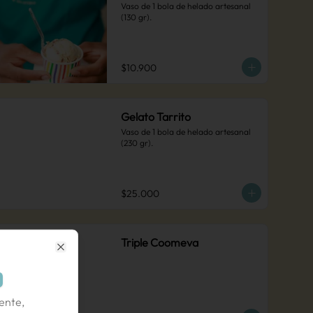
Vaso de 1 bola de helado artesanal 
(130 gr).
$10.900
Gelato Tarrito
Vaso de 1 bola de helado artesanal 
(230 gr).
$25.000
Triple Coomeva
Close
ente,