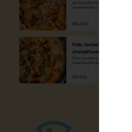
con tocineta crocante, duraznos 
caramelizados y pollo al horno. Un 
contraste de sabores dulces y 
salados que conquista a todos.
$34.800
Pollo, tocineta y
champiñones.
Pollo, tocineta y champiñones. ¡No 
necesita explicación!
$37.500