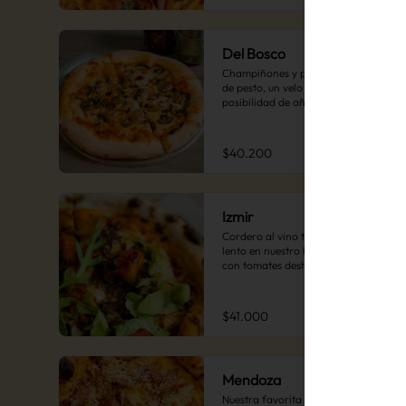
Del Bosco
Champiñones y portobellos, toques 
de pesto, un velo de queso azul y la 
posibilidad de añadir jamón 
serrano. Una pizza audaz y deliciosa. 
(Recomendada)
$40.200
Izmir
Cordero al vino tinto, cocido a fuego 
lento en nuestro horno de piedra, 
con tomates deshidratados y rúgula 
fresca. Una pizza intensa y 
sofisticada.
$41.000
Mendoza
Nuestra favorita de la casa: pizza 