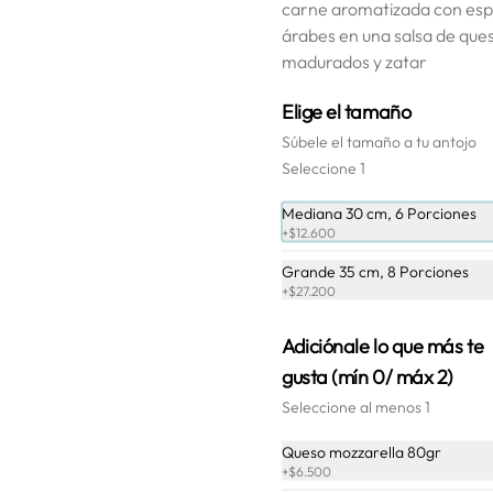
carne aromatizada con esp
$29.900
árabes en una salsa de que
madurados y zatar
Elige el tamaño
Súbele el tamaño a tu antojo
Seleccione 1
Mediana 30 cm, 6 Porciones
+
$12.600
Grande 35 cm, 8 Porciones
+
$27.200
Adiciónale lo que más te
gusta (mín 0/ máx 2)
Seleccione al menos 1
Queso mozzarella 80gr
Alfredo
+
$6.500
Salsa alfredo, queso mozzarella, 