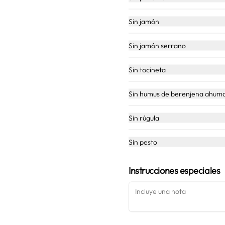
peperoni y un toque de orégano.
Sin jamón
$31.500
Sin jamón serrano
Sin tocineta
Quattro
Pizza en base blanca, mozzarella, 
Sin humus de berenjena ahum
queso manchego, ricotta y 
parmesano.
Sin rúgula
$30.800
Sin pesto
Instrucciones especiales