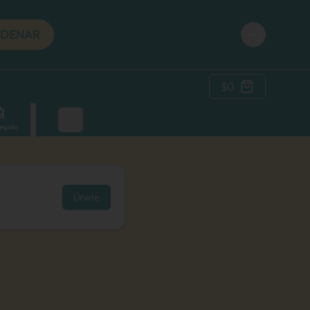
DENAR
Login
$0
Únete