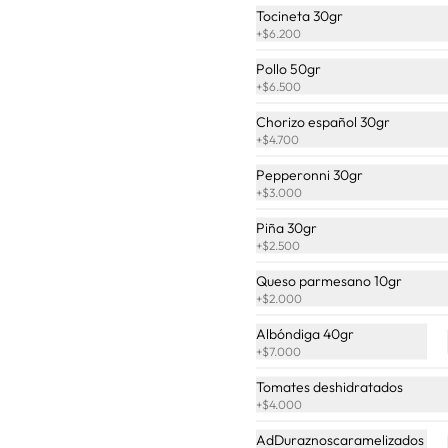
jamón y tocineta
Tocineta 30gr
+
$6.200
Pollo 50gr
$26.800
+
$6.500
Chorizo español 30gr
+
$4.700
Asturias
Pizza de cebolla caramelizada y 
Pepperonni 30gr
tocineta: el balance perfecto entre lo 
+
$3.000
dulce y lo crocante. Una 
combinación irresistible… 
Piña 30gr
¡simplemente deliciosa!
+
$2.500
$28.000
Queso parmesano 10gr
+
$2.000
Carbonara
Albóndiga 40gr
Salsa carbonara, queso mozzarella y 
+
$7.000
tocineta
Tomates deshidratados
+
$4.000
$28.900
AdDuraznoscaramelizados