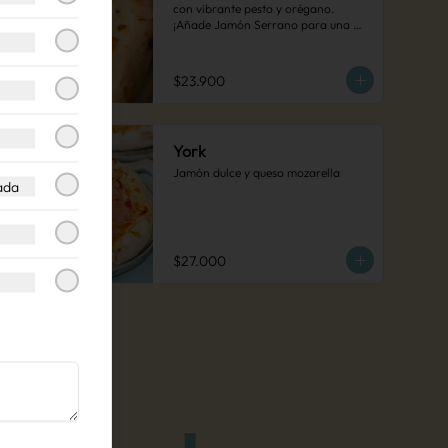
con vibrante pesto y orégano. 
¡Añade Jamón Serrano para una 
experiencia aún más audaz!
$23.900
York
Jamón dulce y queso mozarella
ada
$27.000