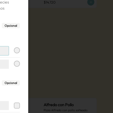
ecies
$14.720
sos
Opcional
Opcional
Alfredo con Pollo
Pizza Alfredo con pollo salteado: 