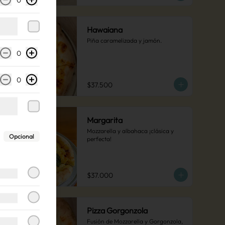
Hawaiana
Piña caramelizada y jamón.
0
0
$37.500
Margarita
Mozzarella y albahaca ¡clásica y 
Opcional
perfecta!
$37.000
Pizza Gorgonzola
Fusión de Mozzarella y Gorgonzola, 