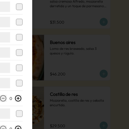
salsa cremosa Alfredo, mozzarella 
derretida y un toque de parmesano 
que la hacen irresistible.
$31.500
Buenos aires
Lomo de res braseado, salsa 3 
quesos y rúgula.
$46.200
Costilla de res
0
Mozzarella, costilla de res y cebolla 
encurtida.
$29.500
0