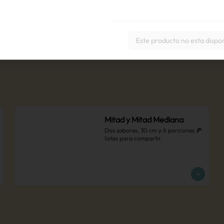
Este producto no esta dispo
Mitad y Mitad Mediana
Dos sabores, 30 cm y 6 porciones 🍕 
listas para compartir.