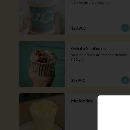
1/2 lt de gelato artesanal
$29.900
Gelato 2 sabores
Vaso de 2 bolas de helado artesanal 
(180 gr).
$14.900
Malteadas