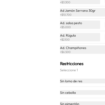
+
$3.300
Ad Jamón Serrano 30gr
Fez
+
$10.700
Jamón serrano, ricota y cebollas 
Ad. salsa pesto
caramelizadas.
+
$5.000
Ad. Rúgula
$40.400
+
$2.100
Ad. Champiñones
+
$6.500
La española
Chorizo español y mozzarella, 
Restricciones
sencillamente deliciosa
Seleccione 1
Sin lomo de res
$41.600
Sin cebolla
Pequeña italia
Pizza en salsa napolitana, mozarella, 
Sin pimentón