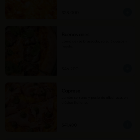
$28.000
Buenos aires
Lomo de res braseado, salsa 3 quesos y 
rúgula.
$46.200
Caprese
Jamón serrano y pesto de albahaca, un 
clásico italiano.
$41.400