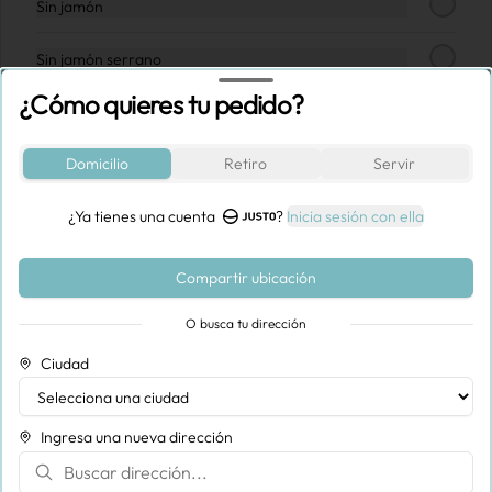
Sin jamón
Conócenos
Sin jamón serrano
Despacho
¿Cómo quieres tu pedido?
Términos y condiciones
Sin tocineta
Política de privacidad
Domicilio
Retiro
Servir
Sin humus de berenjena ahumada
Redes sociales
¿Ya tienes una cuenta
?
Inicia sesión con ella
Sin rúgula
Instagram
Facebook
Sin pesto
Compartir ubicación
Mi cuenta
O busca tu dirección
Instrucciones especiales
Ciudad
Pedir
Mucca Fans
Iniciar sesión
Ingresa una nueva dirección