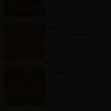
Una pizza audaz y deliciosa. 
(Recomendada)
$40.200
Fez
Jamón serrano, ricota y cebollas 
caramelizadas.
$40.400
Hawaiana
Piña caramelizada y jamón.
$37.500