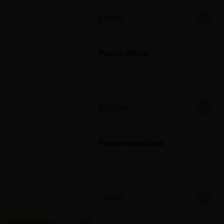
$21.800
Pastas alfredo
$25.000
Pastas napolitanas
$21.500