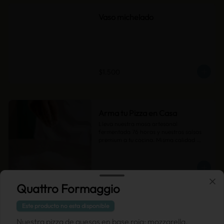
Vaso michelado
$1.500
Arma tu Pizza en Casa
Lleva nuestra masa artesanal 
fermentada 76 horas y nuestras salsas 
premium a tu cocina. Misma calidad 
artesanal, tu toque personal. Agrega tus 
ingredientes favoritos y disfruta de pizza 
MUCCA hecha por ti.
Quattro Formaggio
Masa de Pizza 400gr
Este producto no esta disponible
Nuestra pizza de quesos en base roja: mozzarella,