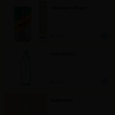
Schwepper- Ginger
$8.000
Soda Bretaña
$8.000
Sodas Hatsu