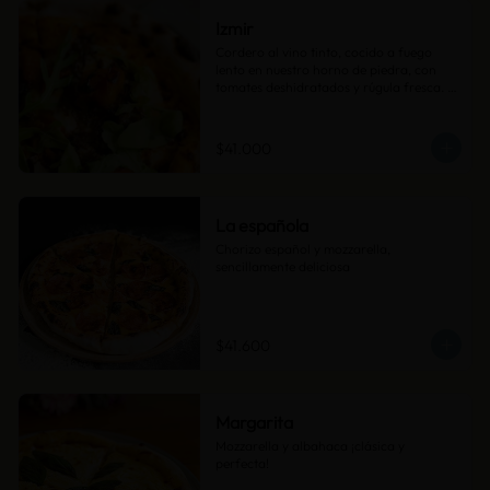
Izmir
Cordero al vino tinto, cocido a fuego 
lento en nuestro horno de piedra, con 
tomates deshidratados y rúgula fresca. 
Una pizza intensa y sofisticada.
$41.000
La española
Chorizo español y mozzarella, 
sencillamente deliciosa
$41.600
Margarita
Mozzarella y albahaca ¡clásica y 
perfecta!