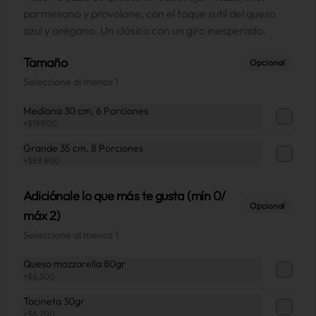
parmesano y provolone, con el toque sutil del queso
azul y orégano. Un clásico con un giro inesperado.
Tamaño
Opcional
Seleccione al menos 1
Pizza Corazón 💕
Mediana 30 cm, 6 Porciones
Mismo sabor excepcional, forma más 
+
$19.900
amorosa. Transforma tu pizza personal 
en un corazón perfecto. La forma 
perfecta para hacer sonreír esa persona 
Grande 35 cm, 8 Porciones
especial.

+
$83.800
*Solo disponible para pizzas personales
$5.000
Adiciónale lo que más te gusta (mín 0/
Opcional
máx 2)
Plato decorado
Seleccione al menos 1
¡El toque personal para celebrar tus 
momentos!

Añade una dedicatoria o mensaje 
Queso mozzarella 80gr
especial escrito a mano en tu plato de 
+
$6.500
postre. Es el detalle perfecto para 
sorprender en cualquier ocasión que 
Tocineta 30gr
$5.000
merezca un recuerdo inolvidable, solo 
+
$6.200