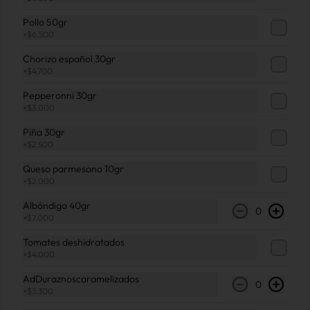
disponible en nuestros puntos de venta.
Pollo 50gr
Sabor especial
+
$6.500
Usar solamente para facturar los bonos 
Chorizo español 30gr
de Coomeva
+
$4.700
Pepperonni 30gr
+
$3.000
$1.200
Piña 30gr
+
$2.500
Queso parmesano 10gr
+
$2.000
Albóndiga 40gr
0
+
$7.000
Tomates deshidratados
Tarjeta Digital
+
$4.000
AdDuraznoscaramelizados
0
+
$3.300