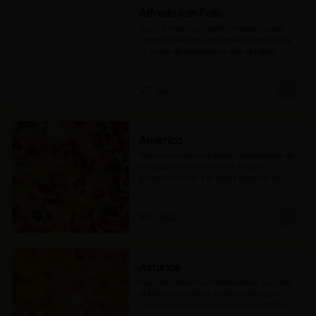
Alfredo con Pollo
Pizza Alfredo con pollo salteado: salsa 
cremosa Alfredo, mozzarella derretida y 
un toque de parmesano que la hacen 
irresistible.
$31.500
América
Pizza con chorizo español, albóndigas de 
res jugosas, champiñones frescos, 
pimentón verde y el toque especial de 
cebollas encurtidas. Una explosión de 
sabor en cada bocado.
$30.800
Asturias
Pizza de cebolla caramelizada y tocineta: 
el balance perfecto entre lo dulce y lo 
crocante. Una combinación irresistible… 
¡simplemente deliciosa!