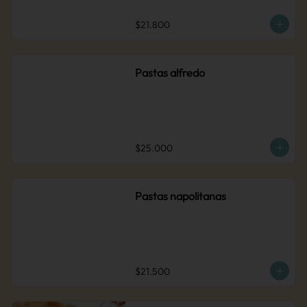
$21.800
Pastas alfredo
$25.000
Pastas napolitanas
$21.500