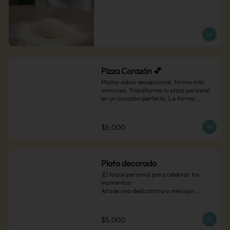
Pizza Corazón 💕
Mismo sabor excepcional, forma más 
amorosa. Transforma tu pizza personal 
en un corazón perfecto. La forma 
perfecta para hacer sonreír esa persona 
especial.

*Solo disponible para pizzas personales
$5.000
Plato decorado
¡El toque personal para celebrar tus 
momentos!

Añade una dedicatoria o mensaje 
especial escrito a mano en tu plato de 
postre. Es el detalle perfecto para 
sorprender en cualquier ocasión que 
$5.000
merezca un recuerdo inolvidable, solo 