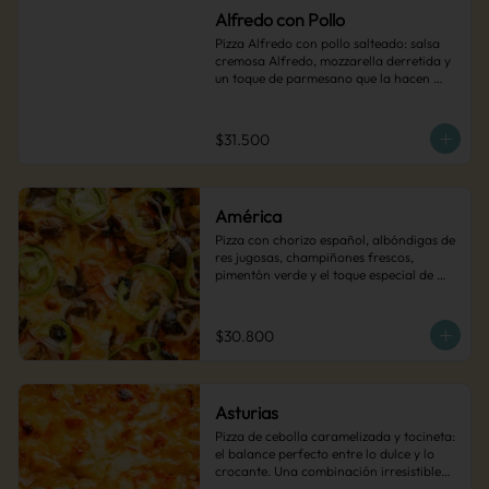
Alfredo con Pollo
Pizza Alfredo con pollo salteado: salsa 
cremosa Alfredo, mozzarella derretida y 
un toque de parmesano que la hacen 
irresistible.
$31.500
América
Pizza con chorizo español, albóndigas de 
res jugosas, champiñones frescos, 
pimentón verde y el toque especial de 
cebollas encurtidas. Una explosión de 
sabor en cada bocado.
$30.800
Asturias
Pizza de cebolla caramelizada y tocineta: 
el balance perfecto entre lo dulce y lo 
crocante. Una combinación irresistible… 
¡simplemente deliciosa!