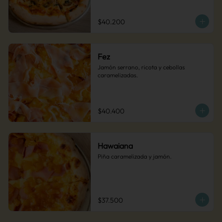
Una pizza audaz y deliciosa. 
(Recomendada)
$40.200
Fez
Jamón serrano, ricota y cebollas 
caramelizadas.
$40.400
Hawaiana
Piña caramelizada y jamón.
$37.500