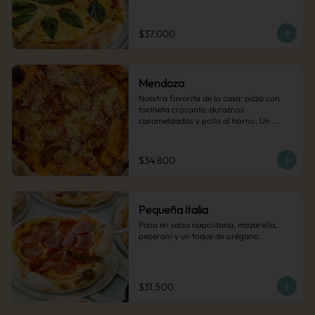
$37.000
Mendoza
Nuestra favorita de la casa: pizza con 
tocineta crocante, duraznos 
caramelizados y pollo al horno. Un 
contraste de sabores dulces y salados 
que conquista a todos.
$34.800
Pequeña italia
Pizza en salsa napolitana, mozarella, 
peperoni y un toque de orégano.
$31.500