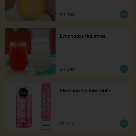
$11.000
Limonadas Naturales
$11.000
Manzana Postobón lata
$8.000