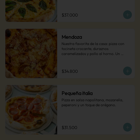
$37.000
Mendoza
Nuestra favorita de la casa: pizza con 
tocineta crocante, duraznos 
caramelizados y pollo al horno. Un 
contraste de sabores dulces y salados 
que conquista a todos.
$34.800
Pequeña italia
Pizza en salsa napolitana, mozarella, 
peperoni y un toque de orégano.
$31.500