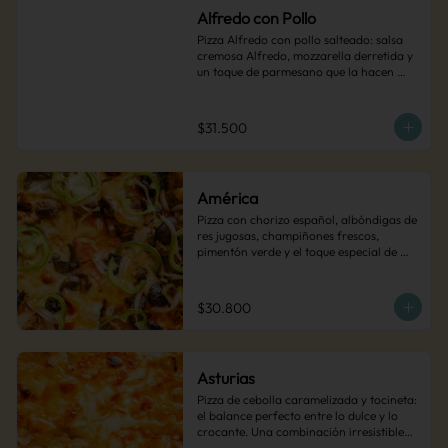
Alfredo con Pollo
Pizza Alfredo con pollo salteado: salsa 
cremosa Alfredo, mozzarella derretida y 
un toque de parmesano que la hacen 
irresistible.
$31.500
América
Pizza con chorizo español, albóndigas de 
res jugosas, champiñones frescos, 
pimentón verde y el toque especial de 
cebollas encurtidas. Una explosión de 
sabor en cada bocado.
$30.800
Asturias
Pizza de cebolla caramelizada y tocineta: 
el balance perfecto entre lo dulce y lo 
crocante. Una combinación irresistible… 
¡simplemente deliciosa!