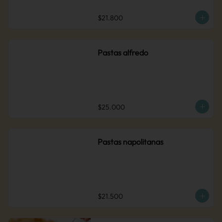
$21.800
Pastas alfredo
$25.000
Pastas napolitanas
$21.500