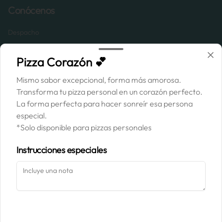
Conócenos
Despacho
Términos y condiciones
Pizza Corazón 💕
Política de privacidad
Mismo sabor excepcional, forma más amorosa.
Redes sociales
Transforma tu pizza personal en un corazón perfecto.
La forma perfecta para hacer sonreír esa persona
Instagram
especial.
Facebook
*Solo disponible para pizzas personales
Mi cuenta
Instrucciones especiales
Pedir
Mucca Fans
Iniciar sesión