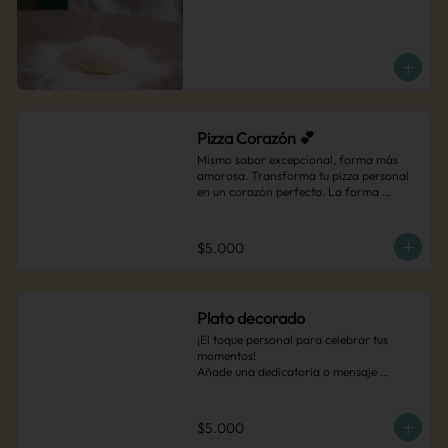
Pizza Corazón 💕
Mismo sabor excepcional, forma más 
amorosa. Transforma tu pizza personal 
en un corazón perfecto. La forma 
perfecta para hacer sonreír esa persona 
especial.

*Solo disponible para pizzas personales
$5.000
Plato decorado
¡El toque personal para celebrar tus 
momentos!

Añade una dedicatoria o mensaje 
especial escrito a mano en tu plato de 
postre. Es el detalle perfecto para 
sorprender en cualquier ocasión que 
$5.000
merezca un recuerdo inolvidable, solo 