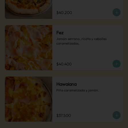
Una pizza audaz y deliciosa. 
(Recomendada)
$40.200
Fez
Jamón serrano, ricota y cebollas 
caramelizadas.
$40.400
Hawaiana
Piña caramelizada y jamón.
$37.500