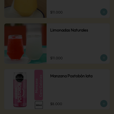
$11.000
Limonadas Naturales
$11.000
Manzana Postobón lata
$8.000