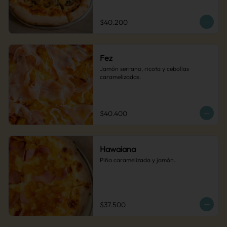
Una pizza audaz y deliciosa. 
(Recomendada)
$40.200
Fez
Jamón serrano, ricota y cebollas 
caramelizadas.
$40.400
Hawaiana
Piña caramelizada y jamón.
$37.500