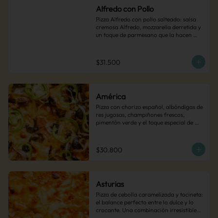
Alfredo con Pollo
Pizza Alfredo con pollo salteado: salsa 
cremosa Alfredo, mozzarella derretida y 
un toque de parmesano que la hacen 
irresistible.
$31.500
América
Pizza con chorizo español, albóndigas de 
res jugosas, champiñones frescos, 
pimentón verde y el toque especial de 
cebollas encurtidas. Una explosión de 
sabor en cada bocado.
$30.800
Asturias
Pizza de cebolla caramelizada y tocineta: 
el balance perfecto entre lo dulce y lo 
crocante. Una combinación irresistible… 
¡simplemente deliciosa!