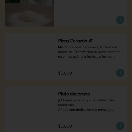
Pizza Corazón 💕
Mismo sabor excepcional, forma más 
amorosa. Transforma tu pizza personal 
en un corazón perfecto. La forma 
perfecta para hacer sonreír esa persona 
especial.

*Solo disponible para pizzas personales
$5.000
Plato decorado
¡El toque personal para celebrar tus 
momentos!

Añade una dedicatoria o mensaje 
especial escrito a mano en tu plato de 
postre. Es el detalle perfecto para 
sorprender en cualquier ocasión que 
$5.000
merezca un recuerdo inolvidable, solo 