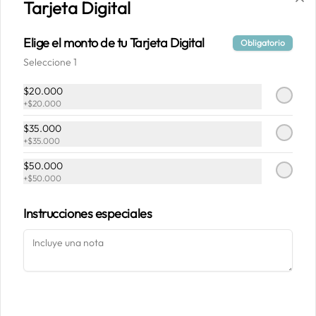
Tarjeta Digital
Conócenos
Elige el monto de tu Tarjeta Digital
Obligatorio
Despacho
Seleccione 1
Términos y condiciones
Política de privacidad
$20.000
+
$20.000
Redes sociales
$35.000
+
$35.000
Instagram
$50.000
Facebook
+
$50.000
Mi cuenta
Instrucciones especiales
Pedir
Mucca Fans
Iniciar sesión