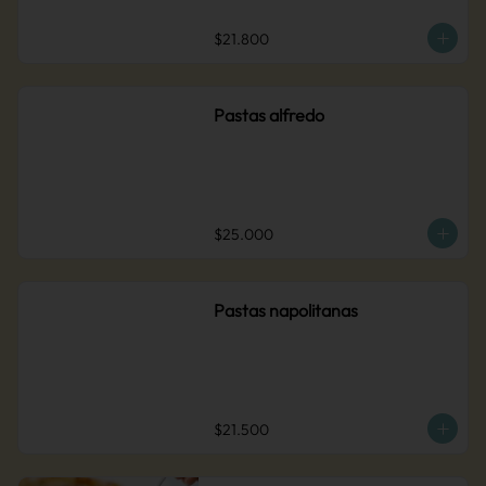
$21.800
Pastas alfredo
$25.000
Pastas napolitanas
$21.500