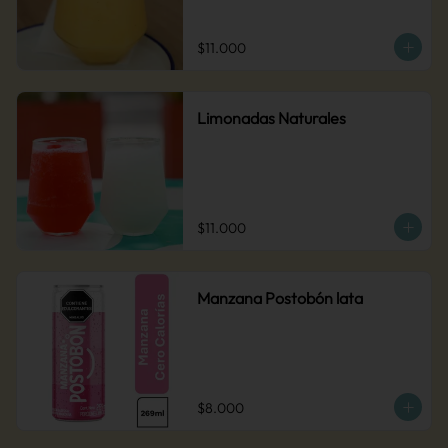
$11.000
Limonadas Naturales
$11.000
Manzana Postobón lata
$8.000