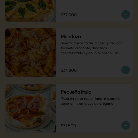
$37.000
Mendoza
Nuestra favorita de la casa: pizza con 
tocineta crocante, duraznos 
caramelizados y pollo al horno. Un 
contraste de sabores dulces y salados 
que conquista a todos.
$34.800
Pequeña italia
Pizza en salsa napolitana, mozarella, 
peperoni y un toque de orégano.
$31.500